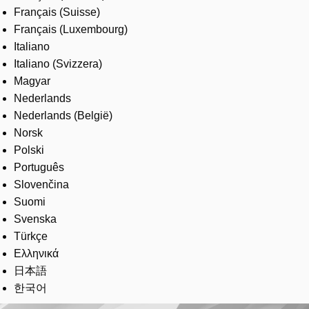
Français (Suisse)
Français (Luxembourg)
Italiano
Italiano (Svizzera)
Magyar
Nederlands
Nederlands (België)
Norsk
Polski
Português
Slovenčina
Suomi
Svenska
Türkçe
Ελληνικά
日本語
한국어