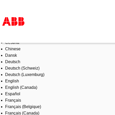
Select Language
Products & Solutions
Čeština
Industries
Chinese
Services
Dansk
About us
Deutsch
Where to buy
Deutsch (Schweiz)
Contact us
Deutsch (Luxemburg)
Careers
English
English (Canada)
Español
Français
Français (Belgique)
Français (Canada)