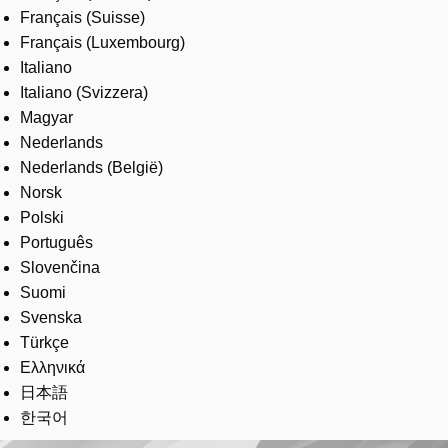
Français (Suisse)
Français (Luxembourg)
Italiano
Italiano (Svizzera)
Magyar
Nederlands
Nederlands (België)
Norsk
Polski
Português
Slovenčina
Suomi
Svenska
Türkçe
Ελληνικά
日本語
한국어