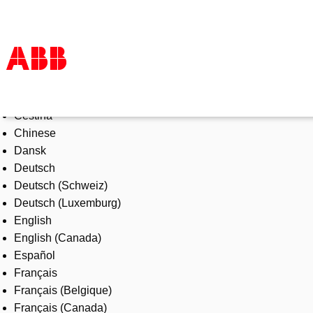
Select Language
Products & Solutions
Čeština
Industries
Chinese
Services
Dansk
About us
Deutsch
Where to buy
Deutsch (Schweiz)
Contact us
Deutsch (Luxemburg)
Careers
English
English (Canada)
Español
Français
Français (Belgique)
Français (Canada)