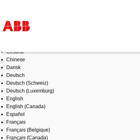
Select Language
Products & Solutions
Čeština
Industries
Chinese
Services
Dansk
About us
Deutsch
Where to buy
Deutsch (Schweiz)
Contact us
Deutsch (Luxemburg)
Careers
English
English (Canada)
Español
Français
Français (Belgique)
Français (Canada)