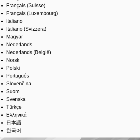
Français (Suisse)
Français (Luxembourg)
Italiano
Italiano (Svizzera)
Magyar
Nederlands
Nederlands (België)
Norsk
Polski
Português
Slovenčina
Suomi
Svenska
Türkçe
Ελληνικά
日本語
한국어