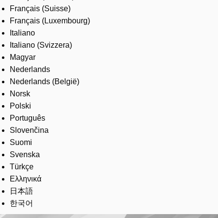
Français (Suisse)
Français (Luxembourg)
Italiano
Italiano (Svizzera)
Magyar
Nederlands
Nederlands (België)
Norsk
Polski
Português
Slovenčina
Suomi
Svenska
Türkçe
Ελληνικά
日本語
한국어