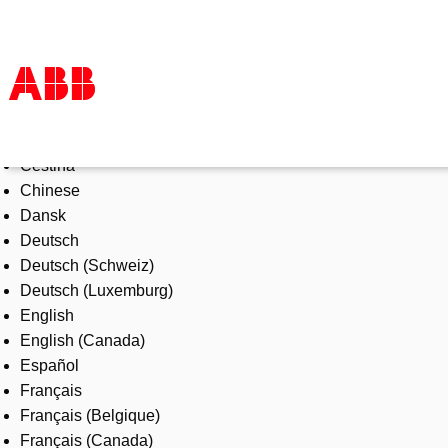
Select Language
Products & Solutions
Čeština
Industries
Chinese
Services
Dansk
About us
Deutsch
Where to buy
Deutsch (Schweiz)
Contact us
Deutsch (Luxemburg)
Careers
English
English (Canada)
Español
Français
Français (Belgique)
Français (Canada)