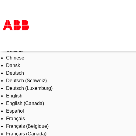
Select Language
Products & Solutions
Čeština
Industries
Chinese
Services
Dansk
About us
Deutsch
Where to buy
Deutsch (Schweiz)
Contact us
Deutsch (Luxemburg)
Careers
English
English (Canada)
Español
Français
Français (Belgique)
Français (Canada)