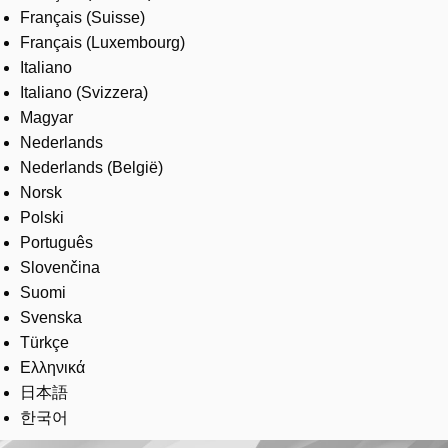
Français (Suisse)
Français (Luxembourg)
Italiano
Italiano (Svizzera)
Magyar
Nederlands
Nederlands (België)
Norsk
Polski
Português
Slovenčina
Suomi
Svenska
Türkçe
Ελληνικά
日本語
한국어