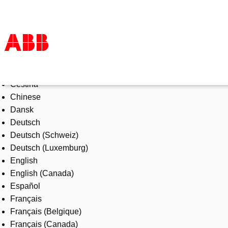
Select Language
Products & Solutions
Čeština
Industries
Chinese
Services
Dansk
About us
Deutsch
Where to buy
Deutsch (Schweiz)
Contact us
Deutsch (Luxemburg)
Careers
English
English (Canada)
Español
Français
Français (Belgique)
Français (Canada)