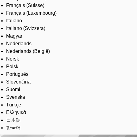
Français (Suisse)
Français (Luxembourg)
Italiano
Italiano (Svizzera)
Magyar
Nederlands
Nederlands (België)
Norsk
Polski
Português
Slovenčina
Suomi
Svenska
Türkçe
Ελληνικά
日本語
한국어