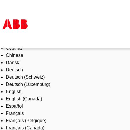
Select Language
Products & Solutions
Čeština
Industries
Chinese
Services
Dansk
About us
Deutsch
Where to buy
Deutsch (Schweiz)
Contact us
Deutsch (Luxemburg)
Careers
English
English (Canada)
Español
Français
Français (Belgique)
Français (Canada)