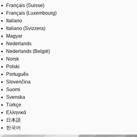
Français (Suisse)
Français (Luxembourg)
Italiano
Italiano (Svizzera)
Magyar
Nederlands
Nederlands (België)
Norsk
Polski
Português
Slovenčina
Suomi
Svenska
Türkçe
Ελληνικά
日本語
한국어