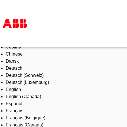
Select Language
Products & Solutions
Čeština
Industries
Chinese
Services
Dansk
About us
Deutsch
Where to buy
Deutsch (Schweiz)
Contact us
Deutsch (Luxemburg)
Careers
English
English (Canada)
Español
Français
Français (Belgique)
Français (Canada)