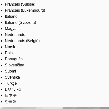
Français (Suisse)
Français (Luxembourg)
Italiano
Italiano (Svizzera)
Magyar
Nederlands
Nederlands (België)
Norsk
Polski
Português
Slovenčina
Suomi
Svenska
Türkçe
Ελληνικά
日本語
한국어