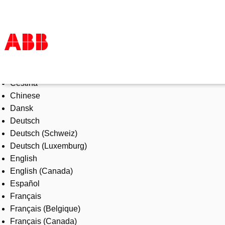
Select Language
Products & Solutions
Čeština
Industries
Chinese
Services
Dansk
About us
Deutsch
Where to buy
Deutsch (Schweiz)
Contact us
Deutsch (Luxemburg)
Careers
English
English (Canada)
Español
Français
Français (Belgique)
Français (Canada)