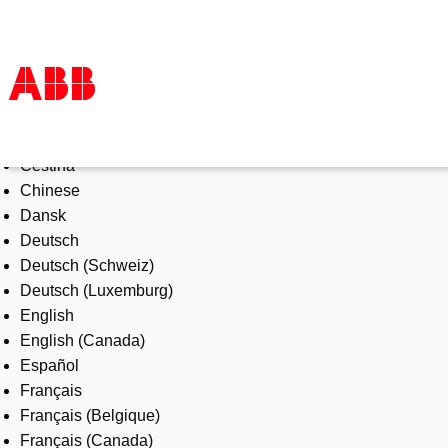
Select Language
Products & Solutions
Čeština
Industries
Chinese
Services
Dansk
About us
Deutsch
Where to buy
Deutsch (Schweiz)
Contact us
Deutsch (Luxemburg)
Careers
English
English (Canada)
Español
Français
Français (Belgique)
Français (Canada)