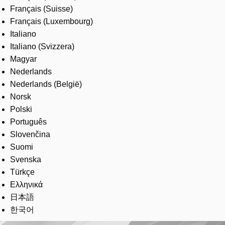
Français (Suisse)
Français (Luxembourg)
Italiano
Italiano (Svizzera)
Magyar
Nederlands
Nederlands (België)
Norsk
Polski
Português
Slovenčina
Suomi
Svenska
Türkçe
Ελληνικά
日本語
한국어