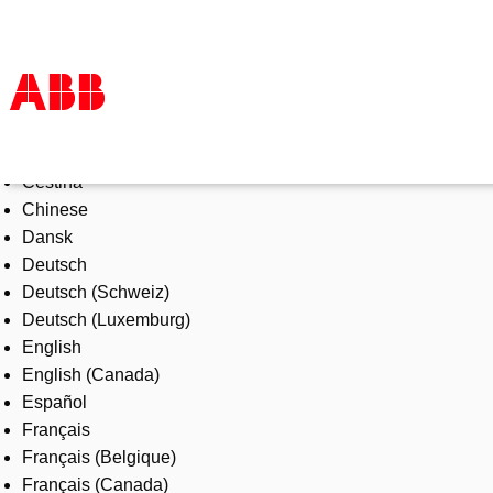
Select Language
Products & Solutions
Čeština
Industries
Chinese
Services
Dansk
About us
Deutsch
Where to buy
Deutsch (Schweiz)
Contact us
Deutsch (Luxemburg)
Careers
English
English (Canada)
Español
Français
Français (Belgique)
Français (Canada)