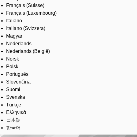
Français (Suisse)
Français (Luxembourg)
Italiano
Italiano (Svizzera)
Magyar
Nederlands
Nederlands (België)
Norsk
Polski
Português
Slovenčina
Suomi
Svenska
Türkçe
Ελληνικά
日本語
한국어