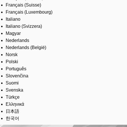
Français (Suisse)
Français (Luxembourg)
Italiano
Italiano (Svizzera)
Magyar
Nederlands
Nederlands (België)
Norsk
Polski
Português
Slovenčina
Suomi
Svenska
Türkçe
Ελληνικά
日本語
한국어