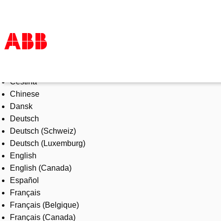
Select Language
Products & Solutions
Čeština
Industries
Chinese
Services
Dansk
About us
Deutsch
Where to buy
Deutsch (Schweiz)
Contact us
Deutsch (Luxemburg)
Careers
English
English (Canada)
Español
Français
Français (Belgique)
Français (Canada)