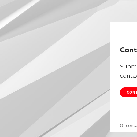
Cont
Submi
conta
CONT
Or cont