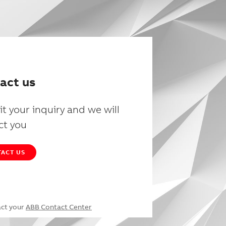
act us
t your inquiry and we will
ct you
ACT US
act your
ABB Contact Center