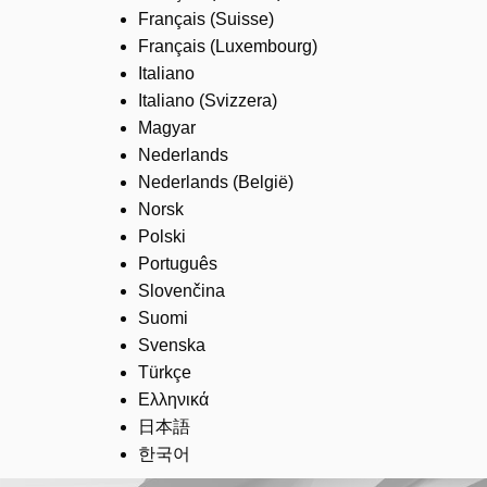
Français (Suisse)
Français (Luxembourg)
Italiano
Italiano (Svizzera)
Magyar
Nederlands
Nederlands (België)
Norsk
Polski
Português
Slovenčina
Suomi
Svenska
Türkçe
Ελληνικά
日本語
한국어