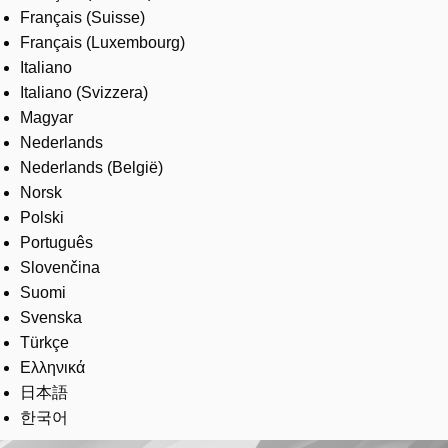
Français (Suisse)
Français (Luxembourg)
Italiano
Italiano (Svizzera)
Magyar
Nederlands
Nederlands (België)
Norsk
Polski
Português
Slovenčina
Suomi
Svenska
Türkçe
Ελληνικά
日本語
한국어