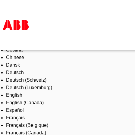
Select Language
Products & Solutions
Čeština
Industries
Chinese
Services
Dansk
About us
Deutsch
Where to buy
Deutsch (Schweiz)
Contact us
Deutsch (Luxemburg)
Careers
English
English (Canada)
Español
Français
Français (Belgique)
Français (Canada)