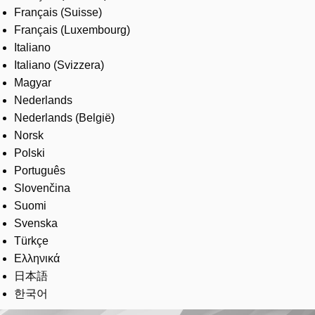
Français (Suisse)
Français (Luxembourg)
Italiano
Italiano (Svizzera)
Magyar
Nederlands
Nederlands (België)
Norsk
Polski
Português
Slovenčina
Suomi
Svenska
Türkçe
Ελληνικά
日本語
한국어