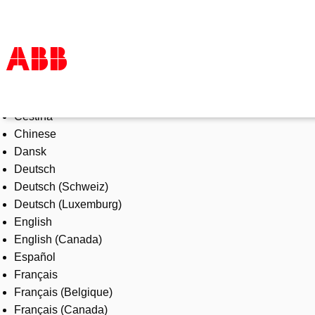
Select Language
Products & Solutions
Čeština
Industries
Chinese
Services
Dansk
About us
Deutsch
Where to buy
Deutsch (Schweiz)
Contact us
Deutsch (Luxemburg)
Careers
English
English (Canada)
Español
Français
Français (Belgique)
Français (Canada)