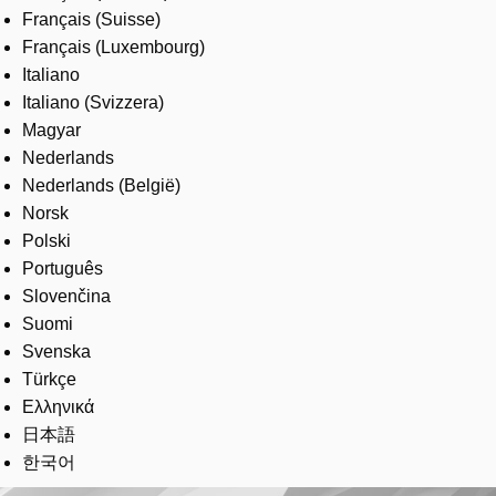
Français (Suisse)
Français (Luxembourg)
Italiano
Italiano (Svizzera)
Magyar
Nederlands
Nederlands (België)
Norsk
Polski
Português
Slovenčina
Suomi
Svenska
Türkçe
Ελληνικά
日本語
한국어