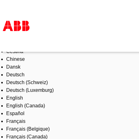
Select Language
Products & Solutions
Čeština
Industries
Chinese
Services
Dansk
About us
Deutsch
Where to buy
Deutsch (Schweiz)
Contact us
Deutsch (Luxemburg)
Careers
English
English (Canada)
Español
Français
Français (Belgique)
Français (Canada)