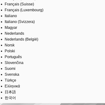
Français (Suisse)
Français (Luxembourg)
Italiano
Italiano (Svizzera)
Magyar
Nederlands
Nederlands (België)
Norsk
Polski
Português
Slovenčina
Suomi
Svenska
Türkçe
Ελληνικά
日本語
한국어