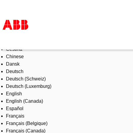
Select Language
Products & Solutions
Čeština
Industries
Chinese
Services
Dansk
About us
Deutsch
Where to buy
Deutsch (Schweiz)
Contact us
Deutsch (Luxemburg)
Careers
English
English (Canada)
Español
Français
Français (Belgique)
Français (Canada)