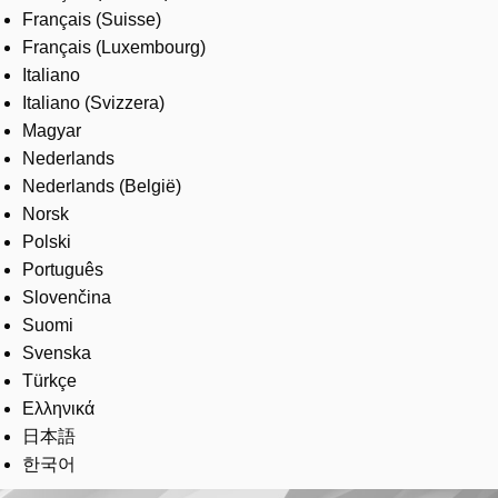
Français (Suisse)
Français (Luxembourg)
Italiano
Italiano (Svizzera)
Magyar
Nederlands
Nederlands (België)
Norsk
Polski
Português
Slovenčina
Suomi
Svenska
Türkçe
Ελληνικά
日本語
한국어