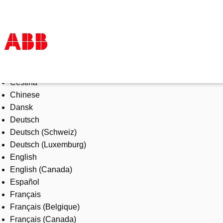
Select Language
Products & Solutions
Čeština
Industries
Chinese
Services
Dansk
About us
Deutsch
Where to buy
Deutsch (Schweiz)
Contact us
Deutsch (Luxemburg)
Careers
English
English (Canada)
Español
Français
Français (Belgique)
Français (Canada)