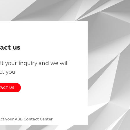
act us
t your inquiry and we will
ct you
ACT US
act your
ABB Contact Center