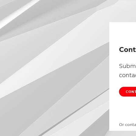
Cont
Submi
conta
CONT
Or cont