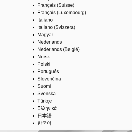
Français (Suisse)
Français (Luxembourg)
Italiano
Italiano (Svizzera)
Magyar
Nederlands
Nederlands (België)
Norsk
Polski
Português
Slovenčina
Suomi
Svenska
Türkçe
Ελληνικά
日本語
한국어