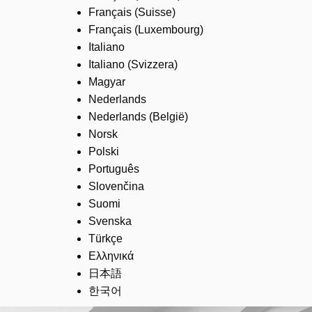
Français (Suisse)
Français (Luxembourg)
Italiano
Italiano (Svizzera)
Magyar
Nederlands
Nederlands (België)
Norsk
Polski
Português
Slovenčina
Suomi
Svenska
Türkçe
Ελληνικά
日本語
한국어