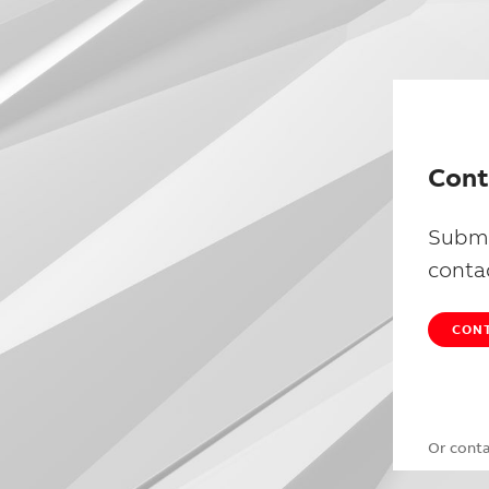
Cont
Submi
conta
CONT
Or cont