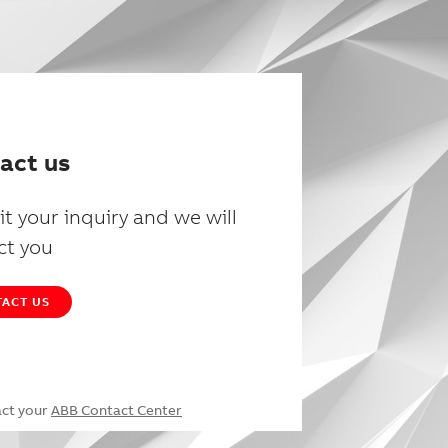
act us
t your inquiry and we will
ct you
ACT US
act your
ABB Contact Center