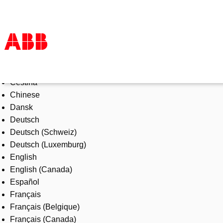
Select Language
Products & Solutions
Čeština
Industries
Chinese
Services
Dansk
About us
Deutsch
Where to buy
Deutsch (Schweiz)
Contact us
Deutsch (Luxemburg)
Careers
English
English (Canada)
Español
Français
Français (Belgique)
Français (Canada)