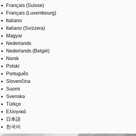
Français (Suisse)
Français (Luxembourg)
Italiano
Italiano (Svizzera)
Magyar
Nederlands
Nederlands (België)
Norsk
Polski
Português
Slovenčina
Suomi
Svenska
Türkçe
Ελληνικά
日本語
한국어