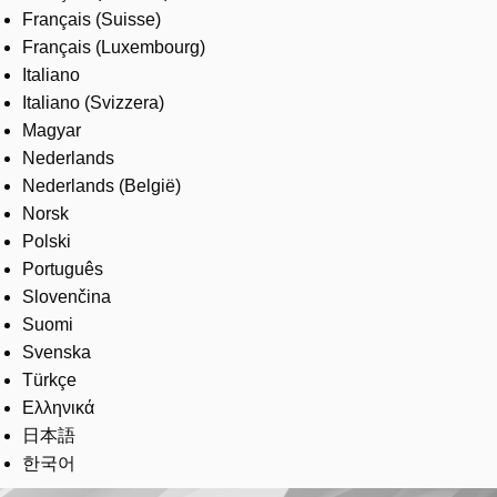
Français (Suisse)
Français (Luxembourg)
Italiano
Italiano (Svizzera)
Magyar
Nederlands
Nederlands (België)
Norsk
Polski
Português
Slovenčina
Suomi
Svenska
Türkçe
Ελληνικά
日本語
한국어