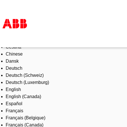
Select Language
Products & Solutions
Čeština
Industries
Chinese
Services
Dansk
About us
Deutsch
Where to buy
Deutsch (Schweiz)
Contact us
Deutsch (Luxemburg)
Careers
English
English (Canada)
Español
Français
Français (Belgique)
Français (Canada)