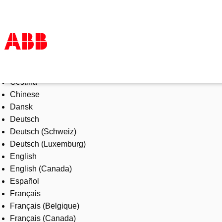
Select Language
Products & Solutions
Čeština
Industries
Chinese
Services
Dansk
About us
Deutsch
Where to buy
Deutsch (Schweiz)
Contact us
Deutsch (Luxemburg)
Careers
English
English (Canada)
Español
Français
Français (Belgique)
Français (Canada)