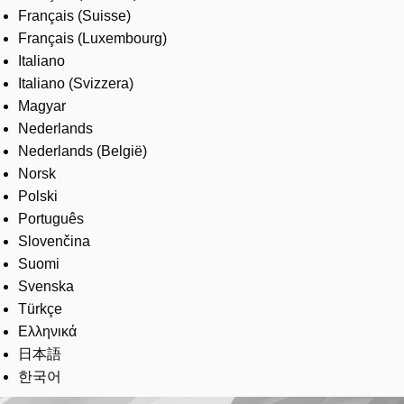
Français (Suisse)
Français (Luxembourg)
Italiano
Italiano (Svizzera)
Magyar
Nederlands
Nederlands (België)
Norsk
Polski
Português
Slovenčina
Suomi
Svenska
Türkçe
Ελληνικά
日本語
한국어