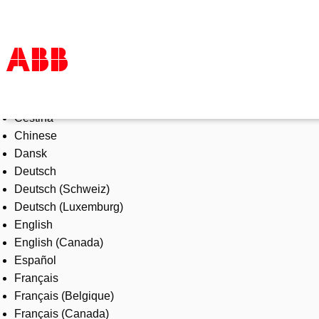
Select Language
Products & Solutions
Čeština
Industries
Chinese
Services
Dansk
About us
Deutsch
Where to buy
Deutsch (Schweiz)
Contact us
Deutsch (Luxemburg)
Careers
English
English (Canada)
Español
Français
Français (Belgique)
Français (Canada)