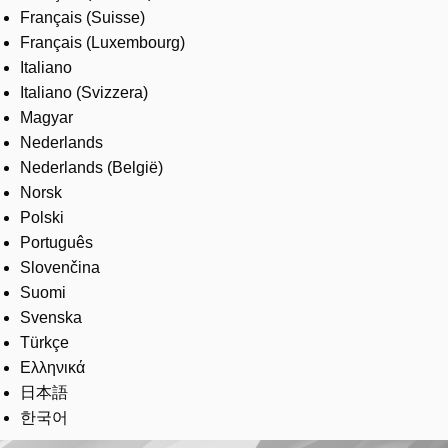
Français (Suisse)
Français (Luxembourg)
Italiano
Italiano (Svizzera)
Magyar
Nederlands
Nederlands (België)
Norsk
Polski
Português
Slovenčina
Suomi
Svenska
Türkçe
Ελληνικά
日本語
한국어