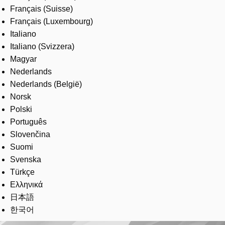
Français (Suisse)
Français (Luxembourg)
Italiano
Italiano (Svizzera)
Magyar
Nederlands
Nederlands (België)
Norsk
Polski
Português
Slovenčina
Suomi
Svenska
Türkçe
Ελληνικά
日本語
한국어