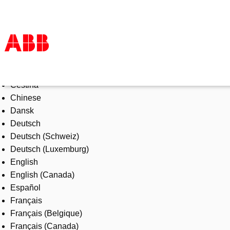
Select Language
Products & Solutions
Čeština
Industries
Chinese
Services
Dansk
About us
Deutsch
Where to buy
Deutsch (Schweiz)
Contact us
Deutsch (Luxemburg)
Careers
English
English (Canada)
Español
Français
Français (Belgique)
Français (Canada)