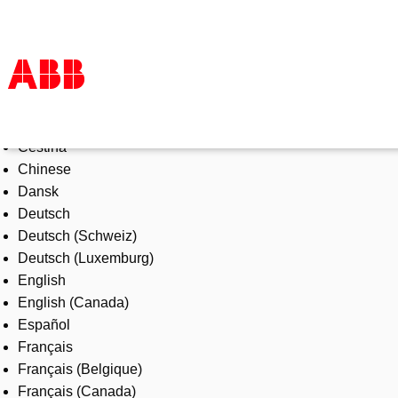
Select Language
Products & Solutions
Čeština
Industries
Chinese
Services
Dansk
About us
Deutsch
Where to buy
Deutsch (Schweiz)
Contact us
Deutsch (Luxemburg)
Careers
English
English (Canada)
Español
Français
Français (Belgique)
Français (Canada)