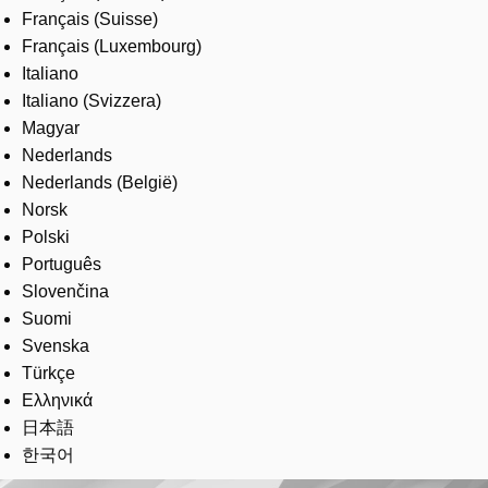
Français (Suisse)
Français (Luxembourg)
Italiano
Italiano (Svizzera)
Magyar
Nederlands
Nederlands (België)
Norsk
Polski
Português
Slovenčina
Suomi
Svenska
Türkçe
Ελληνικά
日本語
한국어