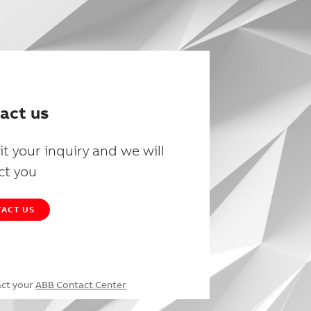
act us
t your inquiry and we will
ct you
ACT US
act your
ABB Contact Center