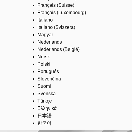
Français (Suisse)
Français (Luxembourg)
Italiano
Italiano (Svizzera)
Magyar
Nederlands
Nederlands (België)
Norsk
Polski
Português
Slovenčina
Suomi
Svenska
Türkçe
Ελληνικά
日本語
한국어