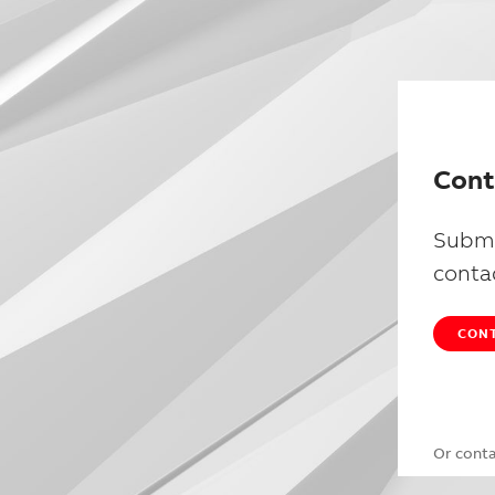
Cont
Submi
conta
CONT
Or cont