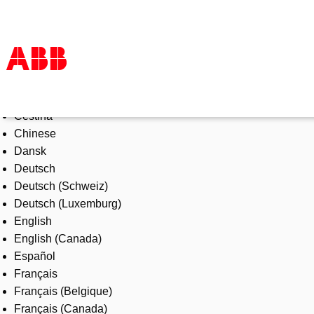
Select Language
Products & Solutions
Čeština
Industries
Chinese
Services
Dansk
About us
Deutsch
Where to buy
Deutsch (Schweiz)
Contact us
Deutsch (Luxemburg)
Careers
English
English (Canada)
Español
Français
Français (Belgique)
Français (Canada)