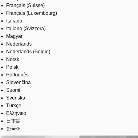
Français (Suisse)
Français (Luxembourg)
Italiano
Italiano (Svizzera)
Magyar
Nederlands
Nederlands (België)
Norsk
Polski
Português
Slovenčina
Suomi
Svenska
Türkçe
Ελληνικά
日本語
한국어