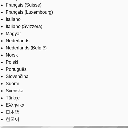
Français (Suisse)
Français (Luxembourg)
Italiano
Italiano (Svizzera)
Magyar
Nederlands
Nederlands (België)
Norsk
Polski
Português
Slovenčina
Suomi
Svenska
Türkçe
Ελληνικά
日本語
한국어