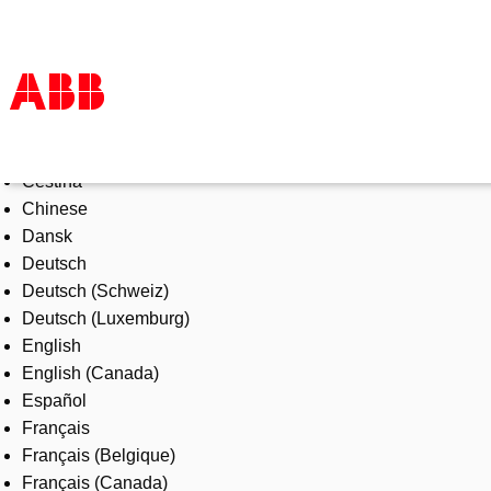
Select Language
Products & Solutions
Čeština
Industries
Chinese
Services
Dansk
About us
Deutsch
Where to buy
Deutsch (Schweiz)
Contact us
Deutsch (Luxemburg)
Careers
English
English (Canada)
Español
Français
Français (Belgique)
Français (Canada)