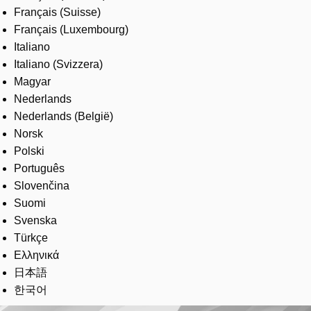
Français (Suisse)
Français (Luxembourg)
Italiano
Italiano (Svizzera)
Magyar
Nederlands
Nederlands (België)
Norsk
Polski
Português
Slovenčina
Suomi
Svenska
Türkçe
Ελληνικά
日本語
한국어