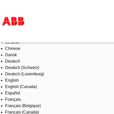
Select Language
Products & Solutions
Čeština
Industries
Chinese
Services
Dansk
About us
Deutsch
Where to buy
Deutsch (Schweiz)
Contact us
Deutsch (Luxemburg)
Careers
English
English (Canada)
Español
Français
Français (Belgique)
Français (Canada)