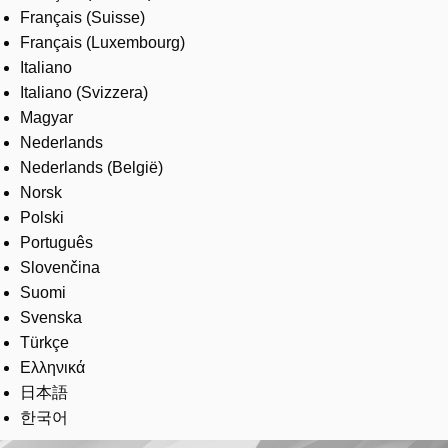
Français (Suisse)
Français (Luxembourg)
Italiano
Italiano (Svizzera)
Magyar
Nederlands
Nederlands (België)
Norsk
Polski
Português
Slovenčina
Suomi
Svenska
Türkçe
Ελληνικά
日本語
한국어