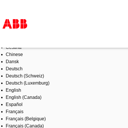
Select Language
Products & Solutions
Čeština
Industries
Chinese
Services
Dansk
About us
Deutsch
Where to buy
Deutsch (Schweiz)
Contact us
Deutsch (Luxemburg)
Careers
English
English (Canada)
Español
Français
Français (Belgique)
Français (Canada)