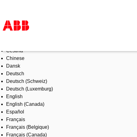
Select Language
Products & Solutions
Čeština
Industries
Chinese
Services
Dansk
About us
Deutsch
Where to buy
Deutsch (Schweiz)
Contact us
Deutsch (Luxemburg)
Careers
English
English (Canada)
Español
Français
Français (Belgique)
Français (Canada)