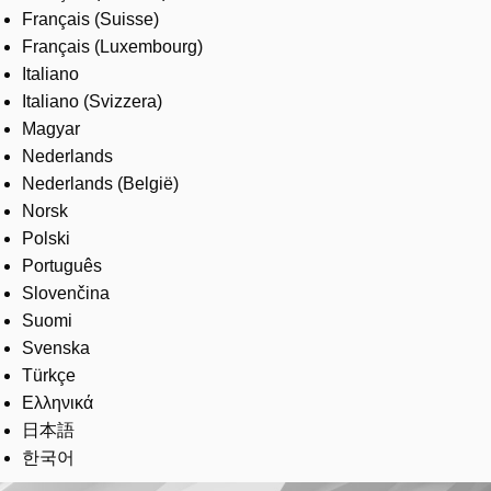
Français (Suisse)
Français (Luxembourg)
Italiano
Italiano (Svizzera)
Magyar
Nederlands
Nederlands (België)
Norsk
Polski
Português
Slovenčina
Suomi
Svenska
Türkçe
Ελληνικά
日本語
한국어