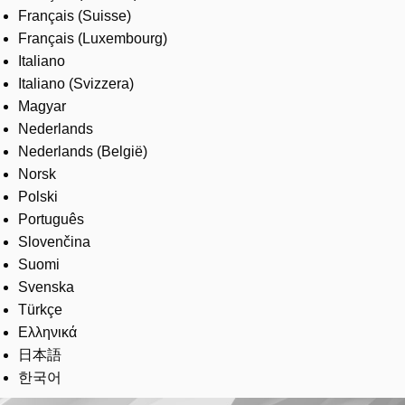
Français (Suisse)
Français (Luxembourg)
Italiano
Italiano (Svizzera)
Magyar
Nederlands
Nederlands (België)
Norsk
Polski
Português
Slovenčina
Suomi
Svenska
Türkçe
Ελληνικά
日本語
한국어