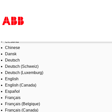
Select Language
Products & Solutions
Čeština
Industries
Chinese
Services
Dansk
About us
Deutsch
Where to buy
Deutsch (Schweiz)
Contact us
Deutsch (Luxemburg)
Careers
English
English (Canada)
Español
Français
Français (Belgique)
Français (Canada)