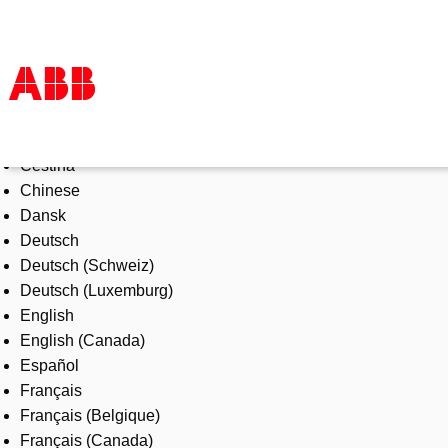
Select Language
Products & Solutions
Čeština
Industries
Chinese
Services
Dansk
About us
Deutsch
Where to buy
Deutsch (Schweiz)
Contact us
Deutsch (Luxemburg)
Careers
English
English (Canada)
Español
Français
Français (Belgique)
Français (Canada)