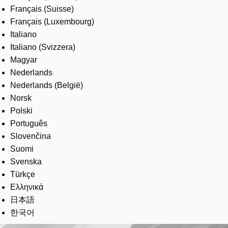
Français (Suisse)
Français (Luxembourg)
Italiano
Italiano (Svizzera)
Magyar
Nederlands
Nederlands (België)
Norsk
Polski
Português
Slovenčina
Suomi
Svenska
Türkçe
Ελληνικά
日本語
한국어