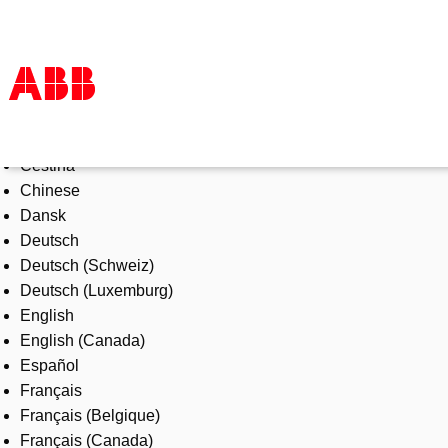
Select Language
Products & Solutions
Čeština
Industries
Chinese
Services
Dansk
About us
Deutsch
Where to buy
Deutsch (Schweiz)
Contact us
Deutsch (Luxemburg)
Careers
English
English (Canada)
Español
Français
Français (Belgique)
Français (Canada)