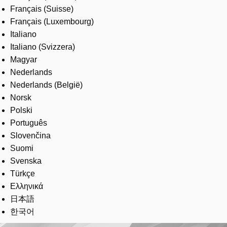
Français (Suisse)
Français (Luxembourg)
Italiano
Italiano (Svizzera)
Magyar
Nederlands
Nederlands (België)
Norsk
Polski
Português
Slovenčina
Suomi
Svenska
Türkçe
Ελληνικά
日本語
한국어