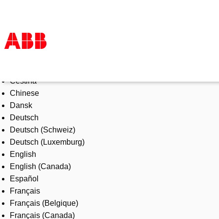
Select Language
Products & Solutions
Čeština
Industries
Chinese
Services
Dansk
About us
Deutsch
Where to buy
Deutsch (Schweiz)
Contact us
Deutsch (Luxemburg)
Careers
English
English (Canada)
Español
Français
Français (Belgique)
Français (Canada)