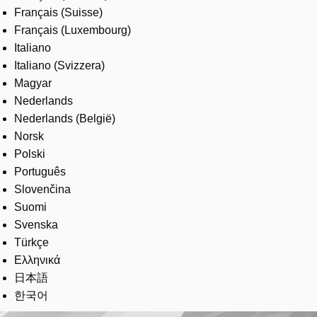
Français (Suisse)
Français (Luxembourg)
Italiano
Italiano (Svizzera)
Magyar
Nederlands
Nederlands (België)
Norsk
Polski
Português
Slovenčina
Suomi
Svenska
Türkçe
Ελληνικά
日本語
한국어