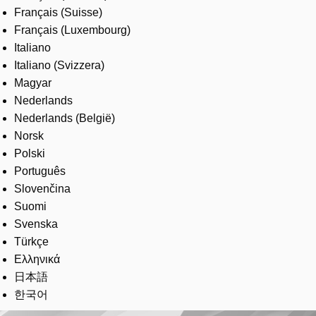
Français (Suisse)
Français (Luxembourg)
Italiano
Italiano (Svizzera)
Magyar
Nederlands
Nederlands (België)
Norsk
Polski
Português
Slovenčina
Suomi
Svenska
Türkçe
Ελληνικά
日本語
한국어