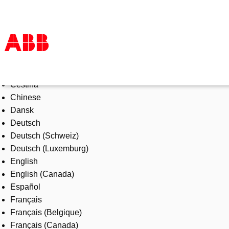
Select Language
Products & Solutions
Čeština
Industries
Chinese
Services
Dansk
About us
Deutsch
Where to buy
Deutsch (Schweiz)
Contact us
Deutsch (Luxemburg)
Careers
English
English (Canada)
Español
Français
Français (Belgique)
Français (Canada)