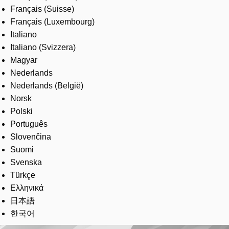
Français (Suisse)
Français (Luxembourg)
Italiano
Italiano (Svizzera)
Magyar
Nederlands
Nederlands (België)
Norsk
Polski
Português
Slovenčina
Suomi
Svenska
Türkçe
Ελληνικά
日本語
한국어