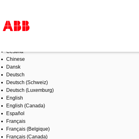
Select Language
Products & Solutions
Čeština
Industries
Chinese
Services
Dansk
About us
Deutsch
Where to buy
Deutsch (Schweiz)
Contact us
Deutsch (Luxemburg)
Careers
English
English (Canada)
Español
Français
Français (Belgique)
Français (Canada)