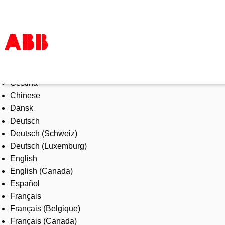
Select Language
Products & Solutions
Čeština
Industries
Chinese
Services
Dansk
About us
Deutsch
Where to buy
Deutsch (Schweiz)
Contact us
Deutsch (Luxemburg)
Careers
English
English (Canada)
Español
Français
Français (Belgique)
Français (Canada)