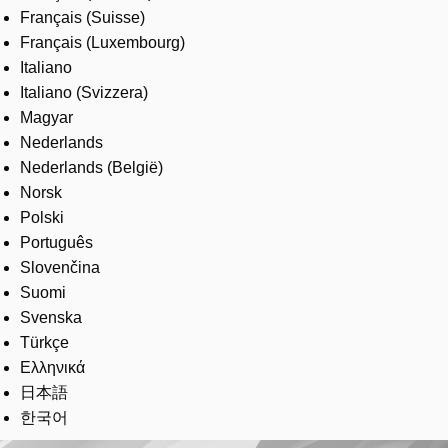
Français (Suisse)
Français (Luxembourg)
Italiano
Italiano (Svizzera)
Magyar
Nederlands
Nederlands (België)
Norsk
Polski
Português
Slovenčina
Suomi
Svenska
Türkçe
Ελληνικά
日本語
한국어