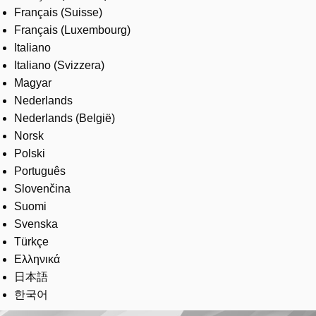
Français (Suisse)
Français (Luxembourg)
Italiano
Italiano (Svizzera)
Magyar
Nederlands
Nederlands (België)
Norsk
Polski
Português
Slovenčina
Suomi
Svenska
Türkçe
Ελληνικά
日本語
한국어