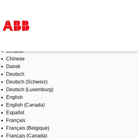
Select Language
Products & Solutions
Čeština
Industries
Chinese
Services
Dansk
About us
Deutsch
Where to buy
Deutsch (Schweiz)
Contact us
Deutsch (Luxemburg)
Careers
English
English (Canada)
Español
Français
Français (Belgique)
Français (Canada)