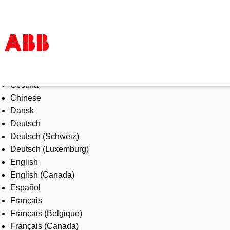
Select Language
Products & Solutions
Čeština
Industries
Chinese
Services
Dansk
About us
Deutsch
Where to buy
Deutsch (Schweiz)
Contact us
Deutsch (Luxemburg)
Careers
English
English (Canada)
Español
Français
Français (Belgique)
Français (Canada)