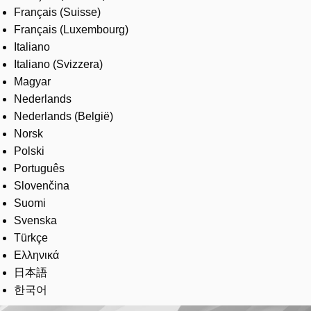
Français (Suisse)
Français (Luxembourg)
Italiano
Italiano (Svizzera)
Magyar
Nederlands
Nederlands (België)
Norsk
Polski
Português
Slovenčina
Suomi
Svenska
Türkçe
Ελληνικά
日本語
한국어