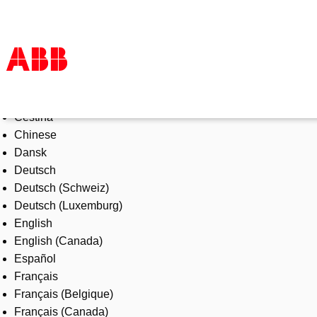
Select Language
Products & Solutions
Čeština
Industries
Chinese
Services
Dansk
About us
Deutsch
Where to buy
Deutsch (Schweiz)
Contact us
Deutsch (Luxemburg)
Careers
English
English (Canada)
Español
Français
Français (Belgique)
Français (Canada)