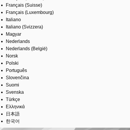
Français (Suisse)
Français (Luxembourg)
Italiano
Italiano (Svizzera)
Magyar
Nederlands
Nederlands (België)
Norsk
Polski
Português
Slovenčina
Suomi
Svenska
Türkçe
Ελληνικά
日本語
한국어