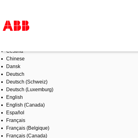
Select Language
Products & Solutions
Čeština
Industries
Chinese
Services
Dansk
About us
Deutsch
Where to buy
Deutsch (Schweiz)
Contact us
Deutsch (Luxemburg)
Careers
English
English (Canada)
Español
Français
Français (Belgique)
Français (Canada)