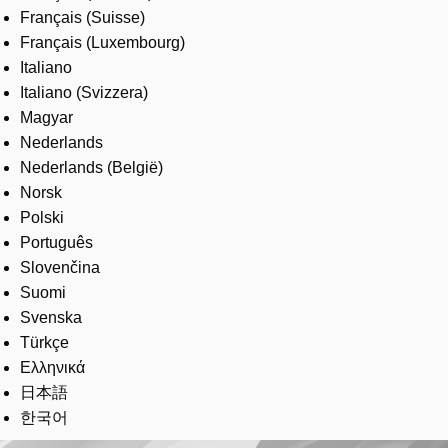
Français (Suisse)
Français (Luxembourg)
Italiano
Italiano (Svizzera)
Magyar
Nederlands
Nederlands (België)
Norsk
Polski
Português
Slovenčina
Suomi
Svenska
Türkçe
Ελληνικά
日本語
한국어