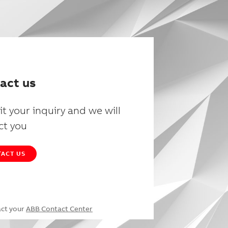
act us
t your inquiry and we will
ct you
ACT US
act your
ABB Contact Center