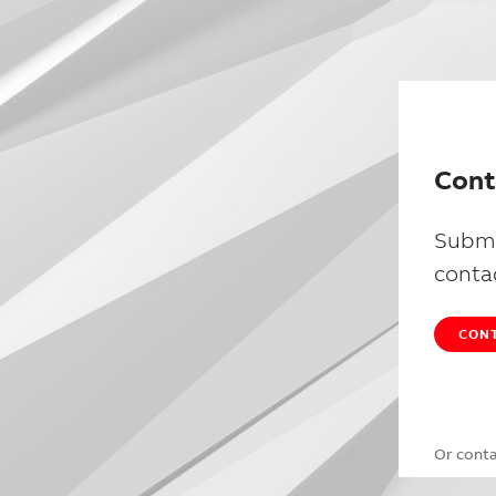
Cont
Submi
conta
CONT
Or cont