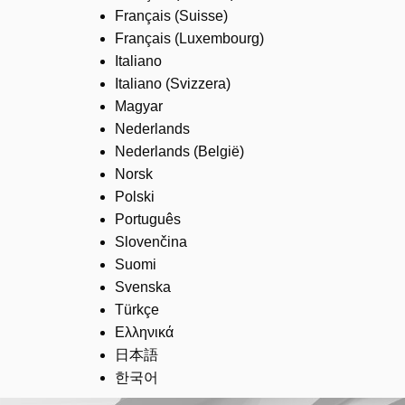
Français (Suisse)
Français (Luxembourg)
Italiano
Italiano (Svizzera)
Magyar
Nederlands
Nederlands (België)
Norsk
Polski
Português
Slovenčina
Suomi
Svenska
Türkçe
Ελληνικά
日本語
한국어