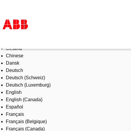
Select Language
Products & Solutions
Čeština
Industries
Chinese
Services
Dansk
About us
Deutsch
Where to buy
Deutsch (Schweiz)
Contact us
Deutsch (Luxemburg)
Careers
English
English (Canada)
Español
Français
Français (Belgique)
Français (Canada)