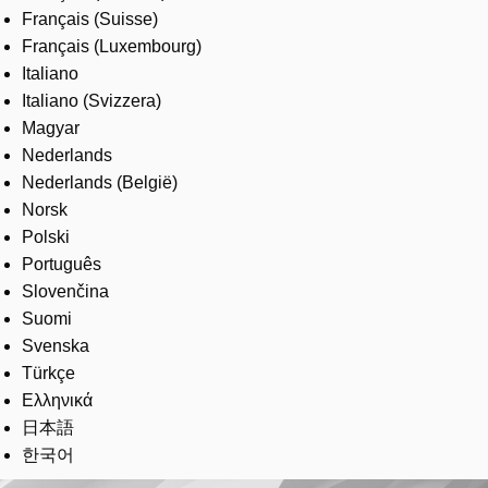
Français (Suisse)
Français (Luxembourg)
Italiano
Italiano (Svizzera)
Magyar
Nederlands
Nederlands (België)
Norsk
Polski
Português
Slovenčina
Suomi
Svenska
Türkçe
Ελληνικά
日本語
한국어