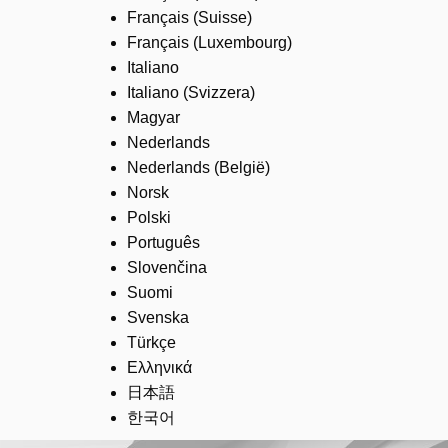
Français (Suisse)
Français (Luxembourg)
Italiano
Italiano (Svizzera)
Magyar
Nederlands
Nederlands (België)
Norsk
Polski
Português
Slovenčina
Suomi
Svenska
Türkçe
Ελληνικά
日本語
한국어