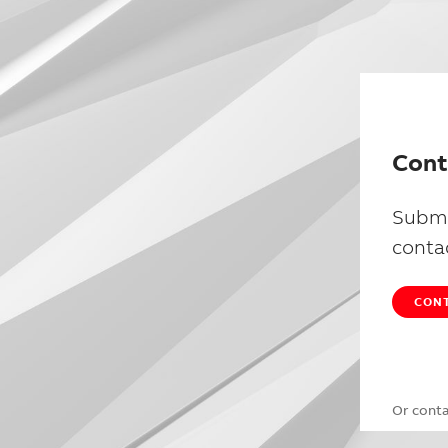
Cont
Submi
conta
CONT
Or cont