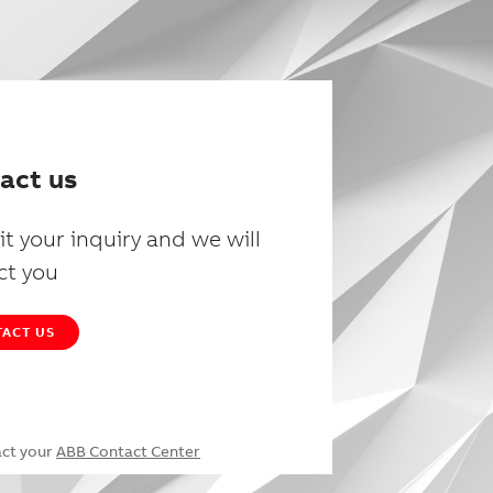
act us
t your inquiry and we will
ct you
ACT US
act your
ABB Contact Center