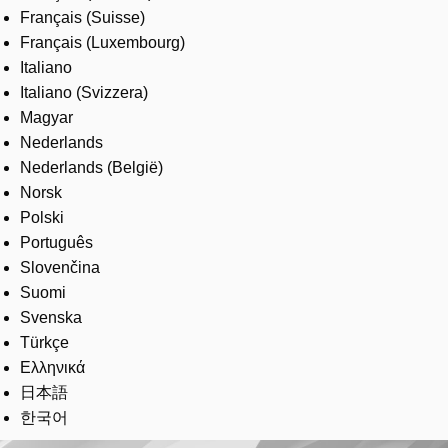
Français (Suisse)
Français (Luxembourg)
Italiano
Italiano (Svizzera)
Magyar
Nederlands
Nederlands (België)
Norsk
Polski
Português
Slovenčina
Suomi
Svenska
Türkçe
Ελληνικά
日本語
한국어