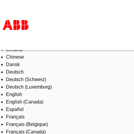
Select Language
Products & Solutions
Čeština
Industries
Chinese
Services
Dansk
About us
Deutsch
Where to buy
Deutsch (Schweiz)
Contact us
Deutsch (Luxemburg)
Careers
English
English (Canada)
Español
Français
Français (Belgique)
Français (Canada)