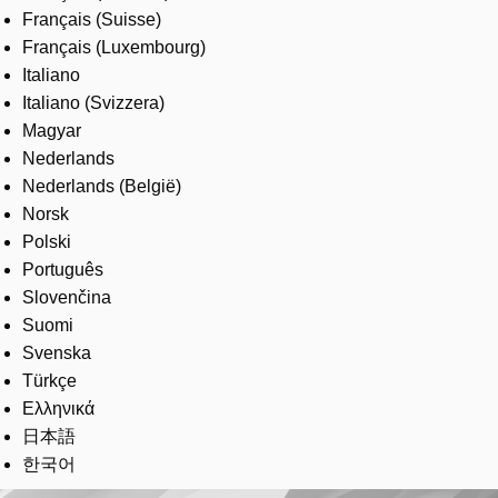
Français (Suisse)
Français (Luxembourg)
Italiano
Italiano (Svizzera)
Magyar
Nederlands
Nederlands (België)
Norsk
Polski
Português
Slovenčina
Suomi
Svenska
Türkçe
Ελληνικά
日本語
한국어