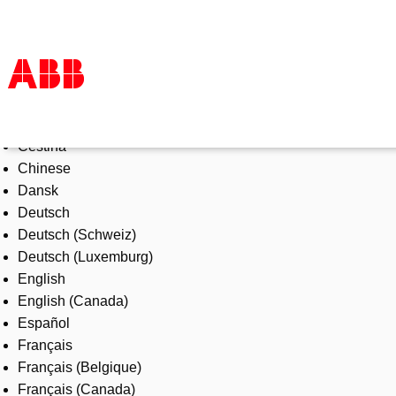
Select Language
Products & Solutions
Čeština
Industries
Chinese
Services
Dansk
About us
Deutsch
Where to buy
Deutsch (Schweiz)
Contact us
Deutsch (Luxemburg)
Careers
English
English (Canada)
Español
Français
Français (Belgique)
Français (Canada)