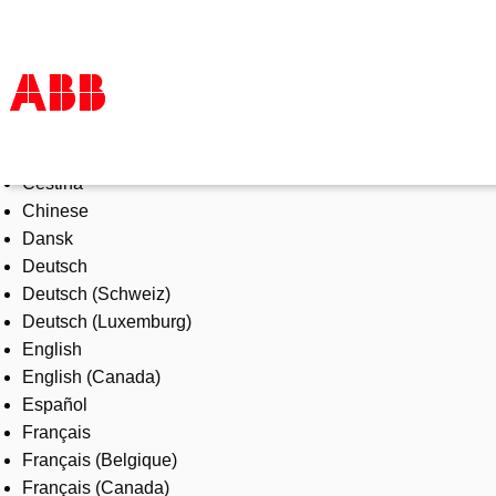
Select Language
Products & Solutions
Čeština
Industries
Chinese
Services
Dansk
About us
Deutsch
Where to buy
Deutsch (Schweiz)
Contact us
Deutsch (Luxemburg)
Careers
English
English (Canada)
Español
Français
Français (Belgique)
Français (Canada)