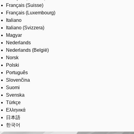
Français (Suisse)
Français (Luxembourg)
Italiano
Italiano (Svizzera)
Magyar
Nederlands
Nederlands (België)
Norsk
Polski
Português
Slovenčina
Suomi
Svenska
Türkçe
Ελληνικά
日本語
한국어