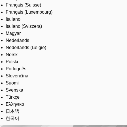
Français (Suisse)
Français (Luxembourg)
Italiano
Italiano (Svizzera)
Magyar
Nederlands
Nederlands (België)
Norsk
Polski
Português
Slovenčina
Suomi
Svenska
Türkçe
Ελληνικά
日本語
한국어