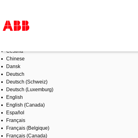
Select Language
Products & Solutions
Čeština
Industries
Chinese
Services
Dansk
About us
Deutsch
Where to buy
Deutsch (Schweiz)
Contact us
Deutsch (Luxemburg)
Careers
English
English (Canada)
Español
Français
Français (Belgique)
Français (Canada)